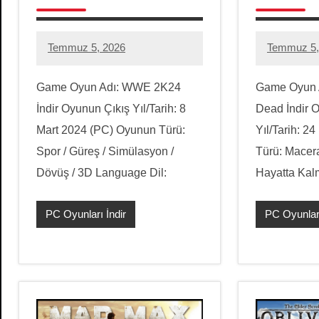
Temmuz 5, 2026
Temmuz 5,
hello.zoneone@gmail.com
1
hello.zon
1
yorum
yorum
Game Oyun Adı: WWE 2K24
Game Oyun A
İndir Oyunun Çıkış Yıl/Tarih: 8
Dead İndir 
Mart 2024 (PC) Oyunun Türü:
Yıl/Tarih: 
Spor / Güreş / Simülasyon /
Türü: Macera
Dövüş / 3D Language Dil:
Hayatta Kalm
PC Oyunları İndir
PC Oyunları