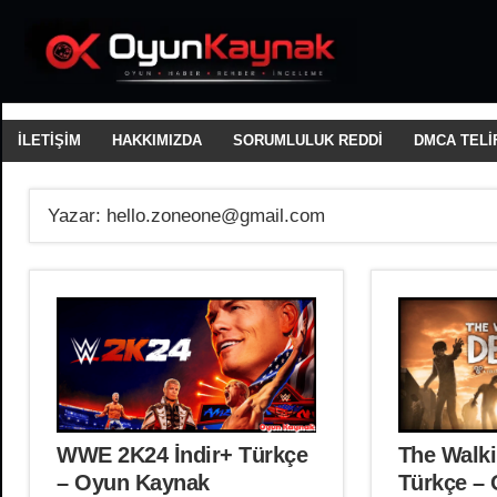
İçeriğe
geç
2026'da
Oyun
En
Yeni
Kaynak
Oyunları
İLETİŞİM
HAKKIMIZDA
SORUMLULUK REDDİ
DMCA TELİF
Tamamen
Güvenli
ve
Yazar:
hello.zoneone@gmail.com
Emniyetli
Bir
Şekilde
Ücretsiz
İndirin
WWE 2K24 İndir+ Türkçe
The Walki
– Oyun Kaynak
Türkçe –