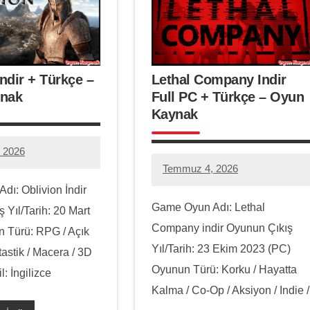
Indir + Türkçe –
Lethal Company Indir
nak
Full PC + Türkçe – Oyun
Kaynak
 2026
eone@gmail.com
Temmuz 4, 2026
hello.zoneone@gmail.com
1
ı: Oblivion İndir
yorum
Game Oyun Adı: Lethal
 Yıl/Tarih: 20 Mart
Company indir Oyunun Çıkış
 Türü: RPG / Açık
Yıl/Tarih: 23 Ekim 2023 (PC)
astik / Macera / 3D
Oyunun Türü: Korku / Hayatta
: İngilizce
Kalma / Co-Op / Aksiyon / Indie /