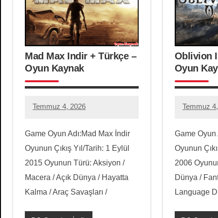
Mad Max Indir + Türkçe –
Oblivion 
Oyun Kaynak
Oyun Kay
Temmuz 4, 2026
Temmuz 4,
hello.zoneone@gmail.com
Yorum
hello.zon
3
yapılmamış
yorum
Game Oyun Adı:Mad Max İndir
Game Oyun Ad
Oyunun Çıkış Yıl/Tarih: 1 Eylül
Oyunun Çıkış
2015 Oyunun Türü: Aksiyon /
2006 Oyunun
Macera / Açık Dünya / Hayatta
Dünya / Fant
Kalma / Araç Savaşları /
Language Dil