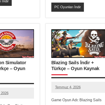
 İndir
PC Oyunları İndir
on Simulator
Blazing Sails İndir +
ürkçe – Oyun
Türkçe – Oyun Kaynak
Temmuz 4, 2026
hello.zoneone@gmail.com
1
 2026
eone@gmail.com
yorum
Game Oyun Adı: Blazing Sails