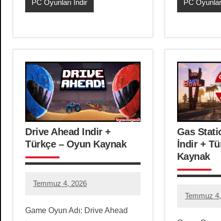
PC Oyunları İndir
PC Oyunları
Drive Ahead Indir +
Gas Stati
Türkçe – Oyun Kaynak
İndir + T
Kaynak
Temmuz 4, 2026
hello.zoneone@gmail.com
1
Temmuz 4,
hello.zon
4
yorum
Game Oyun Adı: Drive Ahead
yorum