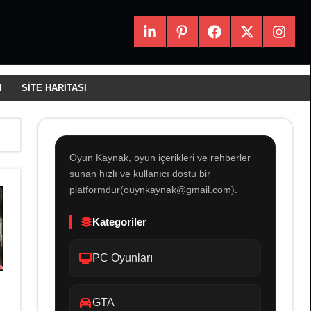
LinkedIn
Pintrest
Facebook
X
Instagr
I
SITE HARITASI
Oyun Kaynak, oyun içerikleri ve rehberler
sunan hızlı ve kullanıcı dostu bir
platformdur(ouynkaynak@gmail.com).
Kategoriler
PC Oyunları
GTA