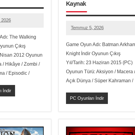
Kaynak
 2026
eone@gmail.com
Temmuz 5, 2026
hello.zoneone@gmail.com
4
dı: The Walking
yorum
Game Oyun Adı: Batman Arkha
Oyunun Çıkış
Knight İndir Oyunun Çıkış
24 Nisan 2012 Oyunun
Yıl/Tarih: 23 Haziran 2015 (PC)
 / Hikâye / Zombi /
Oyunun Türü: Aksiyon / Macera 
a / Episodic /
Açık Dünya / Süper Kahraman /
 İndir
PC Oyunları İndir