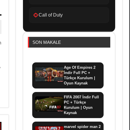
Call of Duty
SON MAKALE
m
Age Of Empires 2
/
İndir Full PC +
Türkçe Kurulum |
Oyun Kaynak
FIFA 2007 İndir Full
PC + Türkçe
Kurulum | Oyun
Kaynak
marvel spider man 2