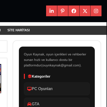
LinkedIn
Pintrest
Facebook
X
Instagr
I
SITE HARITASI
Oyun Kaynak, oyun içerikleri ve rehberler
sunan hızlı ve kullanıcı dostu bir
platformdur(ouynkaynak@gmail.com).
Kategoriler
PC Oyunları
GTA