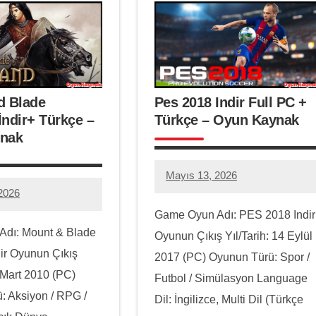
d Blade
Pes 2018 Indir Full PC +
ndir+ Türkçe –
Türkçe – Oyun Kaynak
nak
Mayıs 13, 2026
hello.zoneone@gmail.com
4
2026
eone@gmail.com
yorum
Game Oyun Adı: PES 2018 Indir
dı: Mount & Blade
Oyunun Çıkış Yıl/Tarih: 14 Eylül
ir Oyunun Çıkış
2017 (PC) Oyunun Türü: Spor /
0 Mart 2010 (PC)
Futbol / Simülasyon Language
: Aksiyon / RPG /
Dil: İngilizce, Multi Dil (Türkçe