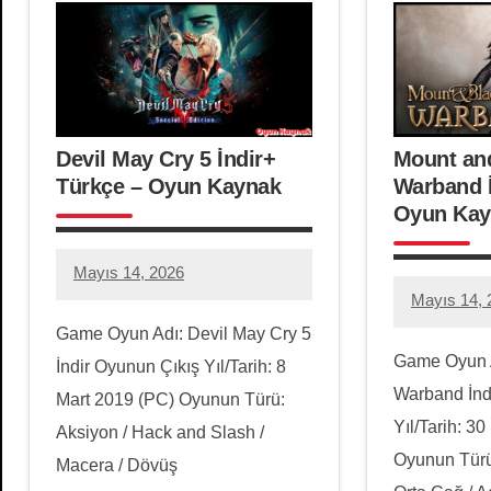
Devil May Cry 5 İndir+
Mount an
Türkçe – Oyun Kaynak
Warband İ
Oyun Kay
Mayıs 14, 2026
hello.zoneone@gmail.com
6
Mayıs 14, 
hello.zon
1
yorum
Game Oyun Adı: Devil May Cry 5
yorum
Game Oyun A
İndir Oyunun Çıkış Yıl/Tarih: 8
Warband İnd
Mart 2019 (PC) Oyunun Türü:
Yıl/Tarih: 3
Aksiyon / Hack and Slash /
Oyunun Türü
Macera / Dövüş