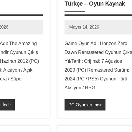
Türkçe – Oyun Kaynak
2026
Mayıs 14, 2026
eone@gmail.com
hello.zoneone@gmail.com
1
yorum
Adı: The Amazing
Game Oyun Adı: Horizon Zero
İndir Oyunun Çıkış
Dawn Remastered Oyunun Çıkı
6 Haziran 2012 (PC)
Yıl/Tarih: Orijinal: 7 Ağustos
 Aksiyon / Açık
2020 (PC) Remastered Sürüm:
era / Süper
2024 (PC / PS5) Oyunun Türü:
Aksiyon / RPG
 İndir
PC Oyunları İndir