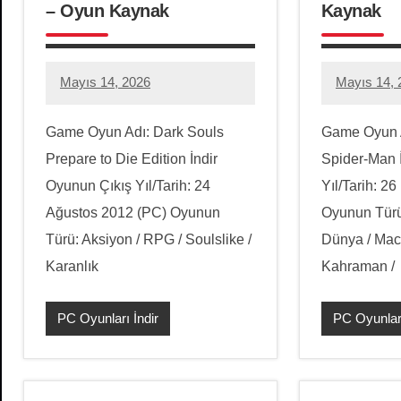
– Oyun Kaynak
Kaynak
Mayıs 14, 2026
Mayıs 14, 
hello.zoneone@gmail.com
3
hello.zon
2
yorum
yorum
Game Oyun Adı: Dark Souls
Game Oyun 
Prepare to Die Edition İndir
Spider-Man 
Oyunun Çıkış Yıl/Tarih: 24
Yıl/Tarih: 2
Ağustos 2012 (PC) Oyunun
Oyunun Türü:
Türü: Aksiyon / RPG / Soulslike /
Dünya / Mac
Karanlık
Kahraman /
PC Oyunları İndir
PC Oyunları