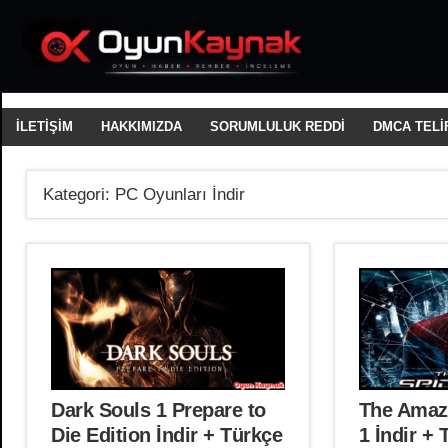
İçeriğe
geç
2026'da
Oyun
En
Yeni
Kaynak
Oyunları
İLETİŞİM
HAKKIMIZDA
SORUMLULUK REDDİ
DMCA TELİF
Tamamen
Güvenli
ve
Kategori:
PC Oyunları İndir
Emniyetli
Bir
Şekilde
Ücretsiz
İndirin
Dark Souls 1 Prepare to
The Amaz
Die Edition İndir + Türkçe
1 İndir +