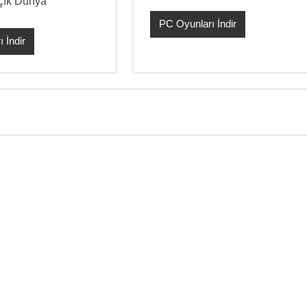
Açık Dünya
PC Oyunları İndir
 İndir