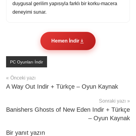
duygusal gerilim yapısıyla farklı bir korku-macera
deneyimi sunar.
Hemen İndir
PC Oyunları İndir
Yazı
Önceki yazı
A Way Out Indir + Türkçe – Oyun Kaynak
gezinmesi
Sonraki yazı
Banishers Ghosts of New Eden Indir + Türkçe
– Oyun Kaynak
Bir yanıt yazın