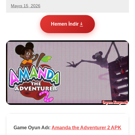
Mayıs 15, 2026
hello.zoneone@gmail.com
Yorum
yapılmamış
Hemen İndir
Game Oyun Adı:
Amanda the Adventurer 2 APK