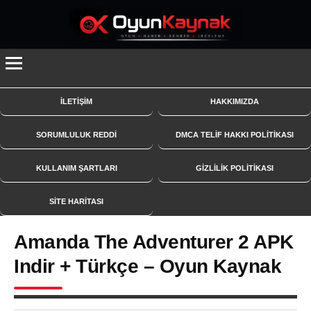
İçeriğe
geç
İLETİŞİM
HAKKIMIZDA
SORUMLULUK REDDİ
DMCA TELİF HAKKI POLİTİKASI
KULLANIM ŞARTLARI
GİZLİLİK POLİTİKASI
SITE HARITASI
Amanda The Adventurer 2 APK
Indir + Türkçe – Oyun Kaynak