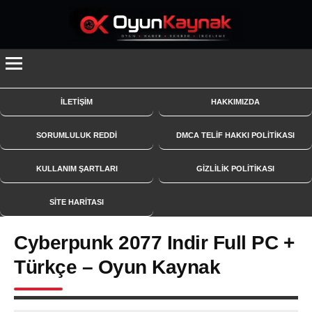
İçeriğe
geç
İLETİŞİM
HAKKIMIZDA
SORUMLULUK REDDİ
DMCA TELİF HAKKI POLİTİKASI
KULLANIM ŞARTLARI
GİZLİLİK POLİTİKASI
SITE HARITASI
Cyberpunk 2077 Indir Full PC +
Türkçe – Oyun Kaynak