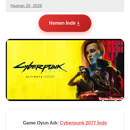
Haziran 20, 2026
hello.zoneone@gmail.com
5
yorum
Hemen İndir
Game Oyun Adı:
Cyberpunk 2077 İndir