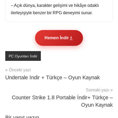
– Açık dünya, karakter gelişimi ve hikâye odaklı
ilerleyişiyle benzer bir RPG deneyimi sunar.
Hemen İndir
PC Oyunları İndir
Yazı
Önceki yazı
Undertale Indir + Türkçe – Oyun Kaynak
gezinmesi
Sonraki yazı
Counter Strike 1.8 Portable İndir+ Türkçe –
Oyun Kaynak
Bir yanıt yazın