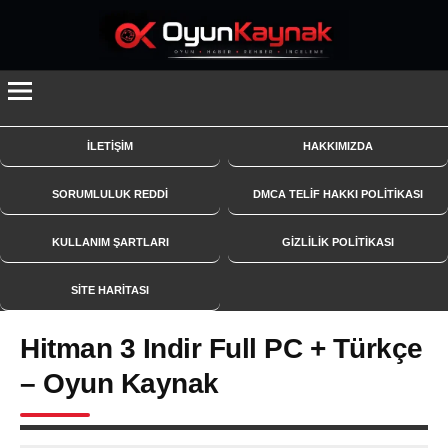
İçeriğe
geç
İLETİŞİM
HAKKIMIZDA
SORUMLULUK REDDİ
DMCA TELİF HAKKI POLİTİKASI
KULLANIM ŞARTLARI
GİZLİLİK POLİTİKASI
SITE HARITASI
Hitman 3 Indir Full PC + Türkçe
– Oyun Kaynak