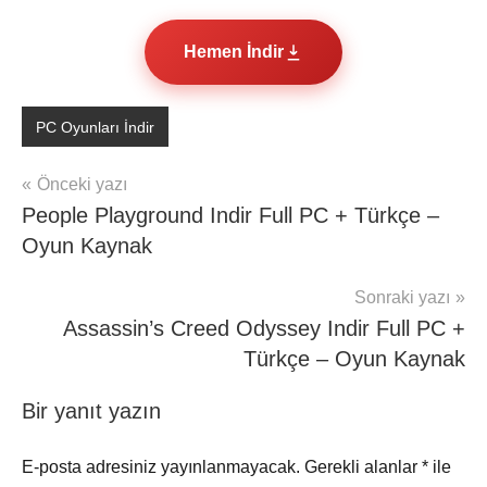
Hemen İndir
PC Oyunları İndir
Yazı
Önceki yazı
People Playground Indir Full PC + Türkçe –
gezinmesi
Oyun Kaynak
Sonraki yazı
Assassin’s Creed Odyssey Indir Full PC +
Türkçe – Oyun Kaynak
Bir yanıt yazın
E-posta adresiniz yayınlanmayacak.
Gerekli alanlar
*
ile